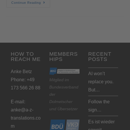
Continue Reading
HOW TO
MEMBERS
RECENT
REACH ME
HIPS
POSTS
Anke Betz
AI won’t
Phone: +49
Mitglied im
replace you.
Bundesverband
173 566 26 88
But…
der
Dolmetscher
E-mail:
Follow the
und Übersetzer
anke@a-z-
sign…
translations.co
Es ist wieder
m
soweit