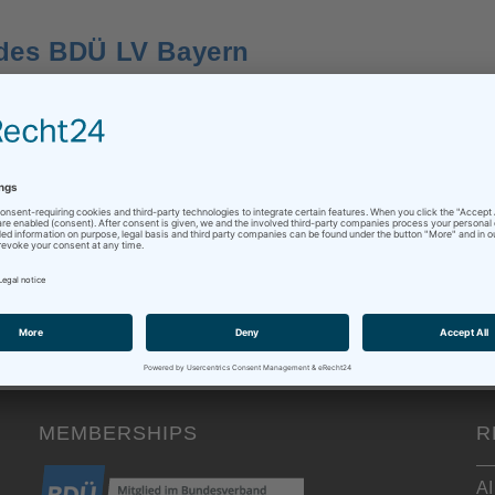
des BDÜ LV Bayern
0 Comments
g des BDÜ Landesverbands Bayern in München.Eigentlich sollte
em Blog schon…
MEMBERSHIPS
R
AI