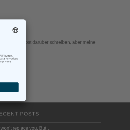
 ich ja selbst darüber schreiben, aber meine
ECENT POSTS
 won’t replace you. But…