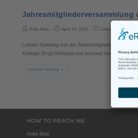
Jahresmitgliederversammlung 
Anke Betz
April 14, 2016
Uncategorized
Letzten Samstag war die Jahresmitgliederversammlun
Kollegin Birgit Hofmann von beomed hat dort auf d
Continue Reading
HOW TO REACH ME
Anke Betz