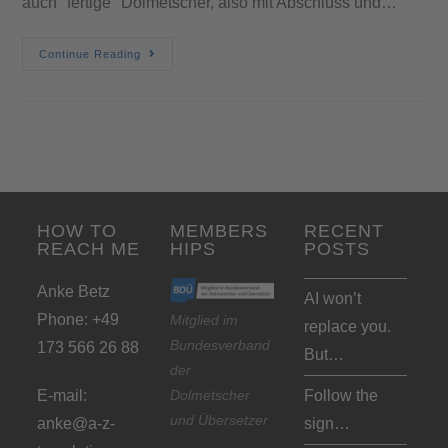
auch "fertige" Dolmetscher, also mit Abschluss und…
Continue Reading
HOW TO
MEMBERS
RECENT
REACH ME
HIPS
POSTS
Anke Betz
AI won’t
Phone: +49
Mitglied im
replace you.
Bundesverband
173 566 26 88
But…
der
Dolmetscher
E-mail:
Follow the
und Übersetzer
anke@a-z-
sign…