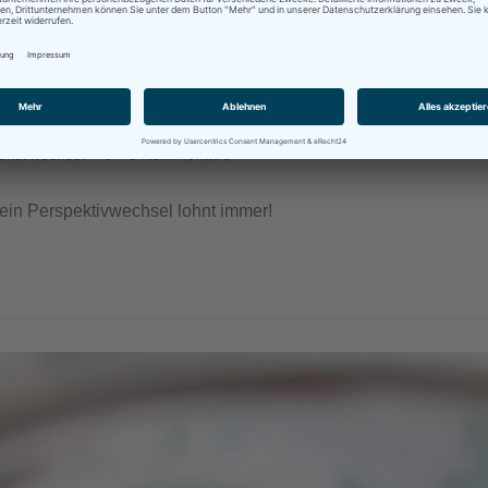
ektivwechsel
0 Kommentare
ein Perspektivwechsel lohnt immer!