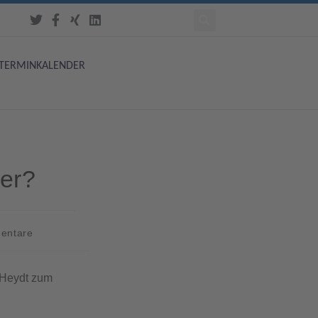
TERMINKALENDER
der?
entare
r Heydt zum