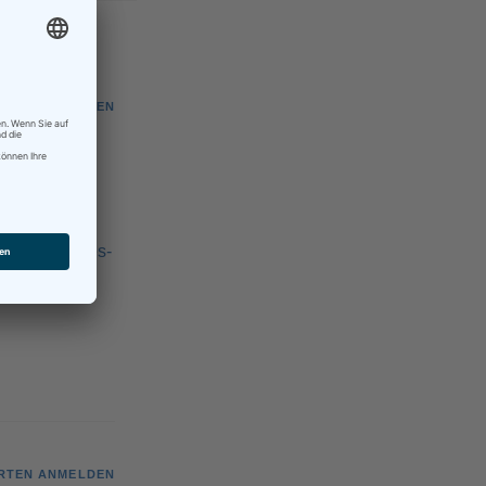
RTEN ANMELDEN
?
durban-strikes-
RTEN ANMELDEN