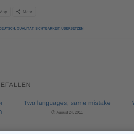
sApp
Mehr
DEUTSCH
,
QUALITÄT
,
SICHTBARKEIT
,
ÜBERSETZEN
GEFALLEN
er
Two languages, same mistake
n
August 24, 2011