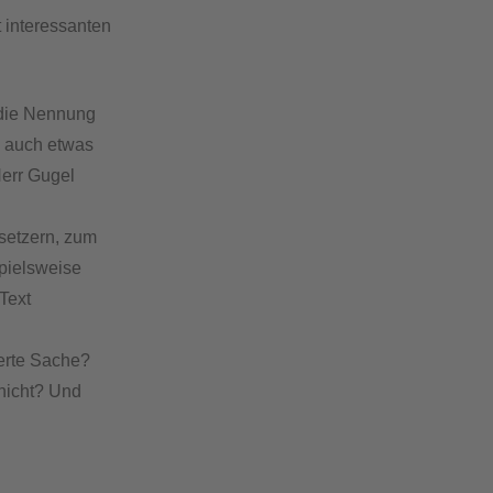
t interessanten
d die Nennung
, auch etwas
Herr Gugel
rsetzern, zum
pielsweise
Text
erte Sache?
 nicht? Und