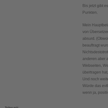
Bis jetzt gibt
Punkten.
Mein Hauptbetät
von Übersetzer
absurd. (Obwoh
beauftragt wu
Nichtsdestotro
anderen aber 
Webseiten, Wer
übertragen hat
Und noch weit
Würde das evtl
wenn ja, positi
Teilen mit: