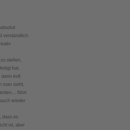
absolut
d verständlich
reativ
zu stellen,
rtigt hat.
 dann evtl.
n man sieht,
werden… führt
n auch wieder
, dass es
cht ist, aber