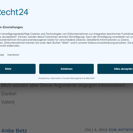
 BEITRAG HAT 2 KOMMENTARE
Tomarenko Fachübersetzungen
JULI 3, 2016
ZUM ANTWO
Hallo Anke,
kannst Du bitte erläutern, warum Du es "etwas absurd" findest
Wahrscheinich kennst Du die Argumente dafür, z.B. hier
http://www.catherinetranslates.com/to-sign-or-not-to-sign-chris-
again/
Mich würden aber Deine Argumente dagegen interessieren…
Danke!
Valerij
Anke Betz
JULI 4, 2016
ZUM ANTWO