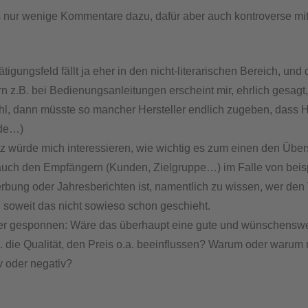
 es nur wenige Kommentare dazu, dafür aber auch kontroverse mi
igungsfeld fällt ja eher in den nicht-literarischen Bereich, un
n z.B. bei Bedienungsanleitungen erscheint mir, ehrlich gesagt
l, dann müsste so mancher Hersteller endlich zugeben, dass 
rde…)
tz würde mich interessieren, wie wichtig es zum einen den Übe
auch den Empfängern (Kunden, Zielgruppe…) im Falle von beis
bung oder Jahresberichten ist, namentlich zu wissen, wer den 
, soweit das nicht sowieso schon geschieht.
er gesponnen: Wäre das überhaupt eine gute und wünschensw
. die Qualität, den Preis o.a. beeinflussen? Warum oder warum
v oder negativ?