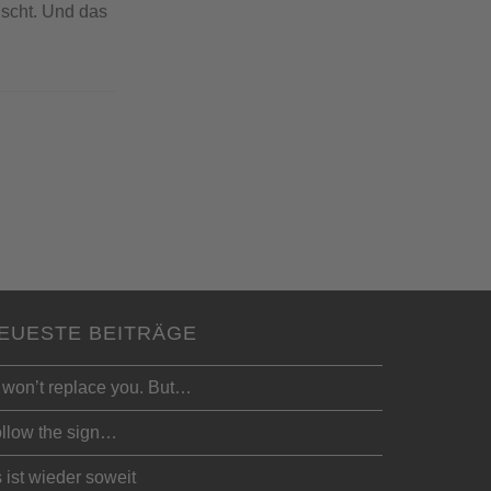
nscht. Und das
EUESTE BEITRÄGE
 won’t replace you. But…
llow the sign…
 ist wieder soweit