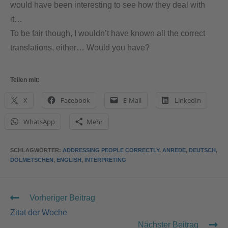
would have been interesting to see how they deal with
powered by
Usercentrics Consent
it…
Management Platform
&
eRecht24
To be fair though, I wouldn’t have known all the correct
translations, either… Would you have?
Teilen mit:
X
Facebook
E-Mail
LinkedIn
WhatsApp
Mehr
SCHLAGWÖRTER
:
ADDRESSING PEOPLE CORRECTLY
,
ANREDE
,
DEUTSCH
,
DOLMETSCHEN
,
ENGLISH
,
INTERPRETING
Vorheriger Beitrag
Zitat der Woche
Nächster Beitrag