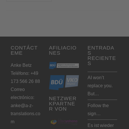
CONTÁCT
AFILIACIO
ENTRADA
EME
NES
S
RECIENTE
S
Anke Betz
Teléfono: +49
AI won’t
173 566 26 88
replace you.
Correo
But…
electrónico:
NETZWER
KPARTNE
anke@a-z-
Follow the
R VON
translations.co
sign…
m
Es ist wieder