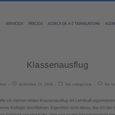
SERVICIOS
PRECIOS
ACERCA DE A-Z TRANSLATIONS
AGEN
Klassenausflug
Betz
diciembre 16, 2016
Sin categorizar
Sin c
fte ich meinen ersten Klassenausflug als Lehrkraft organisiere
iner Kollegin durchführen. Eigentlich nicht etwas, das ich bei 
en Tätigkeit erwartet hätte, aber wer an der Sprachenschule ein