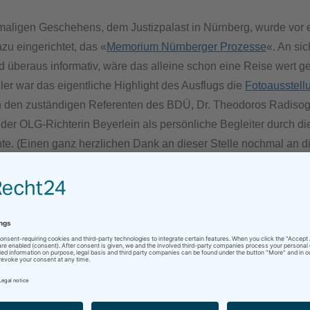
aligen Geschehens, dem Justizpalast in Nürnberg, wurde vor 
u eingerichtet, das «
Memorium Nürnberger Prozesse
«. An si
 überaus informativ, wäre das alleine schon eine Reise wert 
ler war das eigentliche Highlight des Ausflugs die
Fotoausstell
ich den zuständigen Referenten des BDÜ, Dr. Theodoros Radisog
er OLG-Richterin Beyerlein als persönliche Begleiter durch di
e. (Einen ganz herzlichen Dank an dieser Stelle nochmal an di
en Ausflug als Lehrkraft muss ich sagen, war es ein voller Erfol
hülerinnen und 1 Schüler absolut diszipliniert und zuverlässig 
sehr leicht gemacht hat.
o an Rückmeldungen bekommen haben, hat es ihnen auch sehr 