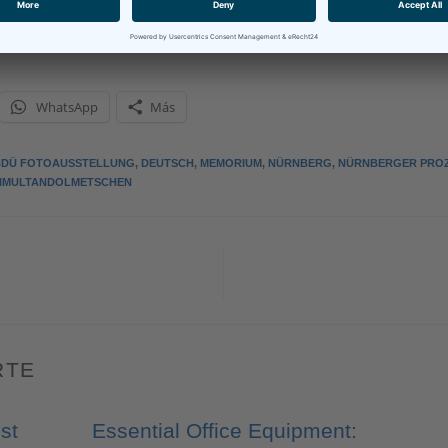
WhatsApp
Más
BDÜ FOTOAUSSTELLUNG
,
DEUTSCH
,
MEMORIUM
,
NÜRNBERG
,
NÜRNBERGER PRO
IMULTANDOLMETSCHEN
RTE
st
Essential Office Equipment: