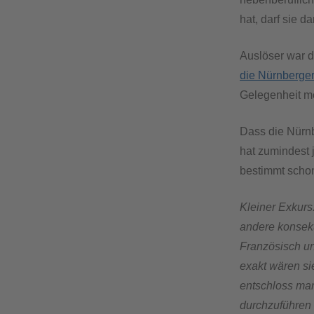
hat, darf sie 
Auslöser war d
die Nürnberge
Gelegenheit me
Dass die Nürn
hat zumindest 
bestimmt schon
Kleiner Exkurs
andere konseku
Französisch un
exakt wären s
entschloss man
durchzuführen 