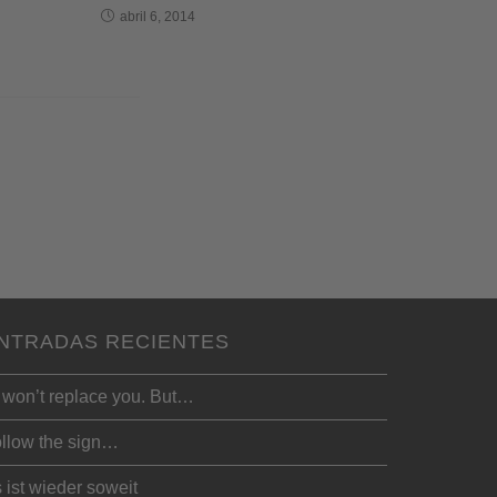
abril 6, 2014
NTRADAS RECIENTES
 won’t replace you. But…
llow the sign…
 ist wieder soweit