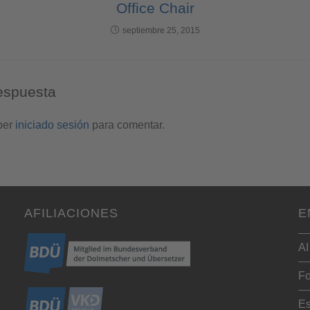
Office Chair
septiembre 25, 2015
espuesta
ber
iniciado sesión
para comentar.
AFILIACIONES
E
AI
Fo
Es