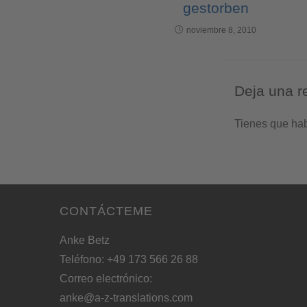
gestorben
noviembre 8, 2010
Deja una r
Tienes que ha
CONTÁCTEME
Anke Betz
Teléfono: +49 173 566 26 88
Correo electrónico:
anke@a-z-translations.com