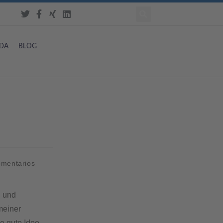
DA
BLOG
omentarios
n und
meiner
e gute Idee