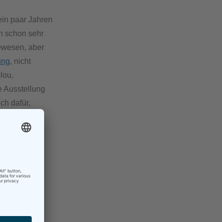
ein paar Jahren
ch schon sehr
gewesen, aber
ung
, nicht
lou,
e Ausstellung
ch dafür,
g, u.a. auch,
waren, was
gefallen –