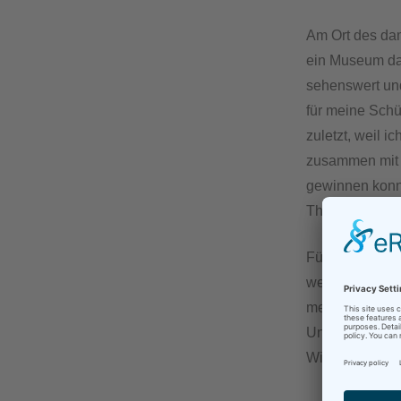
Am Ort des dam
ein Museum daz
sehenswert und
für meine Schü
zuletzt, weil 
zusammen mit d
gewinnen konnt
Theo!)
Für meinen erst
weil die 20 Sc
meine Aufgabe 
Und was ich s
Win-Win!