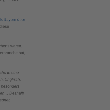
s Bayern über
 diese
chens waren,
erbranche hat,
che in eine
h, Englisch,
d besonders
esen… Deshalb
edner,