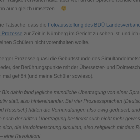
dann auch gleich umsetzen…
ie Tatsache, dass die
Fotoausstellung des BDÜ Landesverband
r Prozesse
zur Zeit in Nürnberg im Gericht zu sehen ist, und ich
inen Schülern nicht vorenthalten wollte.
berger Prozesse quasi die Geburtsstunde des Simultandolmets
jeder, der Berührungspunkte mit der Übersetzer- und Dolmetsch
 mal gehört (und meine Schüler sowieso).
: Bis dahin fand jegliche mündliche Übertragung von einer Spra
tiv statt, also hintereinander. Bei vier Prozesssprachen (Deutsc
d Russisch) hätten die Verhandlungen also ewig gedauert, un
ie nach der dritten Übertragung bestimmt auch nicht mehr gew
 sich, die Verdolmetschung simultan, also zeitgleich mit dem R
– eine Revolution!