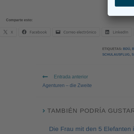
Comparte esto:
X
Facebook
Correo electrónico
LinkedIn
ETIQUETAS
:
BDÜ
,
SCHULAUSFLUG
,
S
Entrada anterior
Agenturen – die Zweite
TAMBIÉN PODRÍA GUSTA
Die Frau mit den 5 Elefanten i