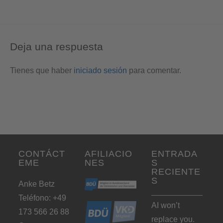
Deja una respuesta
Tienes que haber
iniciado sesión
para comentar.
CONTÁCT
AFILIACIO
ENTRADA
EME
NES
S
RECIENTE
S
Anke Betz
Teléfono: +49
AI won’t
173 566 26 88
replace you.