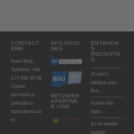
CONTÁCT
AFILIACIO
ENTRADA
EME
NES
S
RECIENTE
S
Anke Betz
Teléfono: +49
AI won’t
173 566 26 88
replace you.
Correo
But…
electrónico:
NETZWER
KPARTNE
anke@a-z-
Follow the
R VON
translations.co
sign…
m
Es ist wieder
soweit