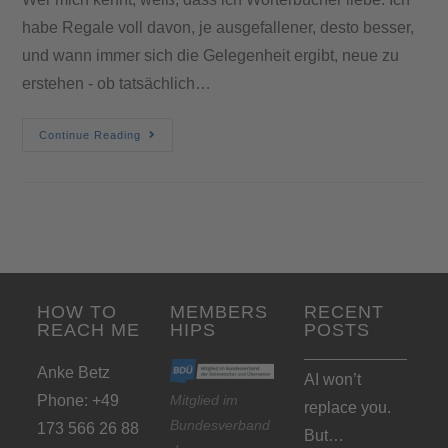
habe Regale voll davon, je ausgefallener, desto besser,
und wann immer sich die Gelegenheit ergibt, neue zu
erstehen - ob tatsächlich…
Continue Reading
HOW TO
MEMBERS
RECENT
REACH ME
HIPS
POSTS
Anke Betz
AI won’t
Phone: +49
Mitglied im
replace you.
Bundesverband
173 566 26 88
But…