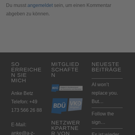
Du musst
angemeldet
sein, um einen Kommentar
abgeben zu können.
SO
MITGLIED
NEUESTE
ERREICHE
SCHAFTE
BEITRÄGE
N SIE
N
MICH
AI won’t
replace you.
Anke Betz
But…
Telefon: +49
173 566 26 88
Follow the
sign…
NETZWER
E-Mail:
KPARTNE
anke@a-z-
R VON
Es ist wieder