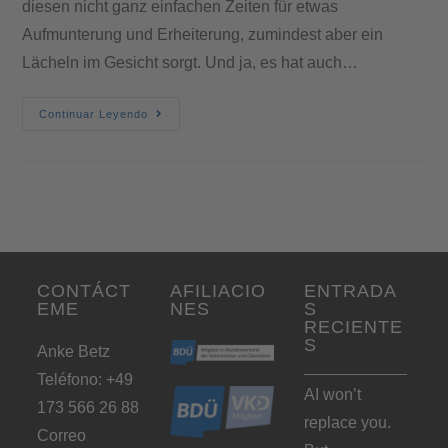
diesen nicht ganz einfachen Zeiten für etwas
Aufmunterung und Erheiterung, zumindest aber ein
Lächeln im Gesicht sorgt. Und ja, es hat auch…
Continuar Leyendo
CONTÁCT
AFILIACIO
ENTRADA
EME
NES
S
RECIENTE
S
Anke Betz
Teléfono: +49
AI won’t
173 566 26 88
replace you.
Correo