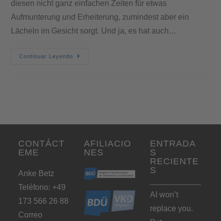
diesen nicht ganz einfachen Zeiten für etwas
Aufmunterung und Erheiterung, zumindest aber ein
Lächeln im Gesicht sorgt. Und ja, es hat auch…
Continuar Leyendo
CONTÁCT
AFILIACIO
ENTRADA
EME
NES
S
RECIENTE
S
Anke Betz
Teléfono: +49
AI won’t
173 566 26 88
replace you.
Correo