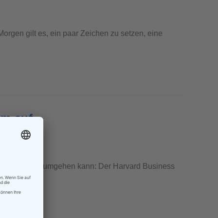
rgen gilt es, ein paar Zeichen zu setzen, eine
um auf
n Übersetzern umgehen kann: Der Harvard Business