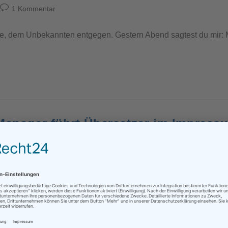
1 Kommentar
he, dem Unbekannten entgegen. Gestern Abend sagtest du mir: Mo
 Manager führt Übersetzer im Impress
ert
0 Kommentare
Nachricht für die Übersetzungbranche und wie man auch mit de