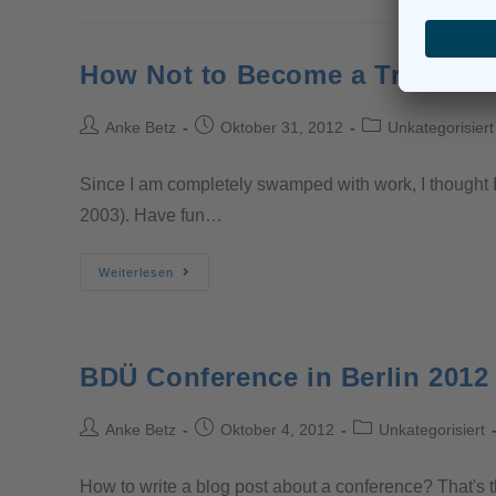
How Not to Become a Translato
Anke Betz
Oktober 31, 2012
Unkategorisiert
Since I am completely swamped with work, I thought I'
2003). Have fun…
Weiterlesen
BDÜ Conference in Berlin 2012
Anke Betz
Oktober 4, 2012
Unkategorisiert
How to write a blog post about a conference? That's 