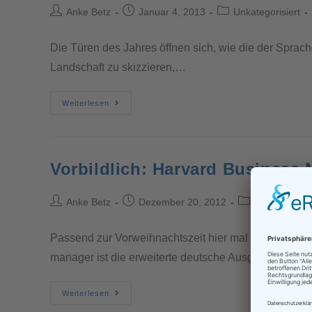
Anke Betz
Januar 4, 2013
Unkategorisiert
Die Türen des Jahres öffnen sich, wie die der Sprac
Landschaft zu skizzieren,…
Weiterlesen
Vorbildlich: Harvard Business
Anke Betz
Dezember 20, 2012
Unkategorisi
Passend zur Vorweihnachtszeit hier mal eine gute 
manager ist die erweiterte deutsche Ausgabe der…
Weiterlesen