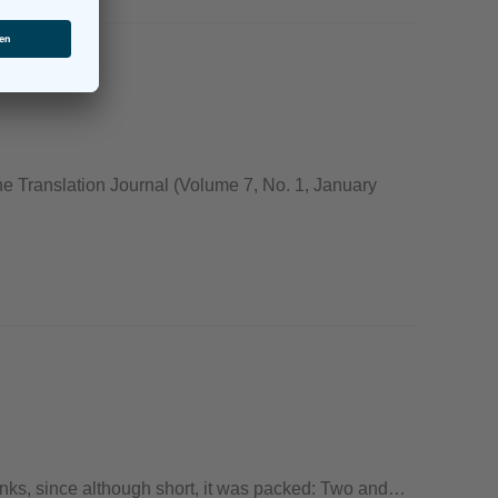
the Translation Journal (Volume 7, No. 1, January
hinks, since although short, it was packed: Two and…