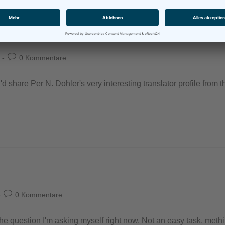
r
0 Kommentare
d share Per N. Dohler's very interesting translator profile from 
0 Kommentare
the question I'm asking myself right now. Not an easy task, met