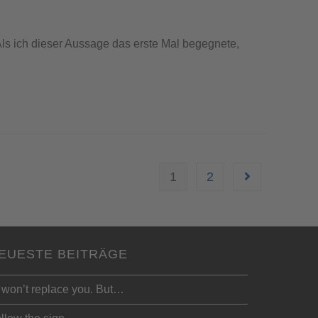
Als ich dieser Aussage das erste Mal begegnete,
1
2
EUESTE BEITRÄGE
 won’t replace you. But…