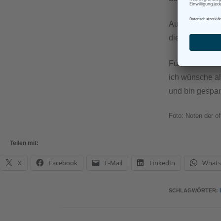
Auch Laien wer
die Begeisteru
Für mich ist e
ich wünsche al
und bin gespan
Foto: Noten der o
Teilen mit:
X
Facebook
E-Mail
LinkedIn
What
SCHLAGWÖRTER
: