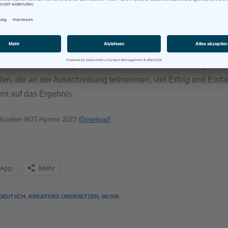
den sich damit vermutlich schwertun, wobei im oben genannten 
ng für die Sache, Kooperation und viel Zeit helfen werden.
s allein schon deswegen keine Option, weil ich kein Portugiesis
len, die an der Ausschreibung teilnehmen, viel Erfolg und Einfa
nt auf das Ergebnis.
ffiziellen WJT-Hymne 2023 (
Download
)
sApp
Mehr
DEUTSCH
,
KREATIVES ÜBERSETZEN
,
MUSIK