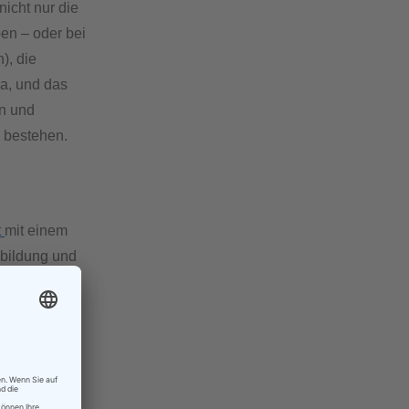
icht nur die
en – oder bei
), die
a, und das
en und
n bestehen.
t
mit einem
sbildung und
t Zeit und
sei sie auch
h Musik