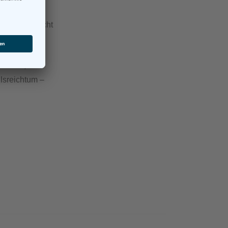
Fall vielleicht
ch kann, aber
llsreichtum –