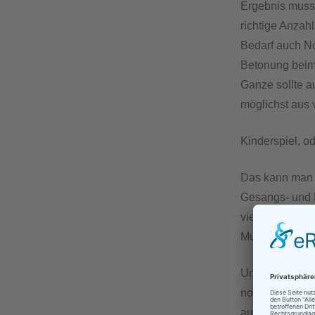
Ergebnis muss 
richtige Anzah
Bedarf auch N
Betonung beim 
Ganze sollte 
möglichst aus 
Kinderspiel, o
Das kann man e
Gesangs- und D
viel Erfahrung
Muße.
Und es ist def
noch so intell
auskennt.