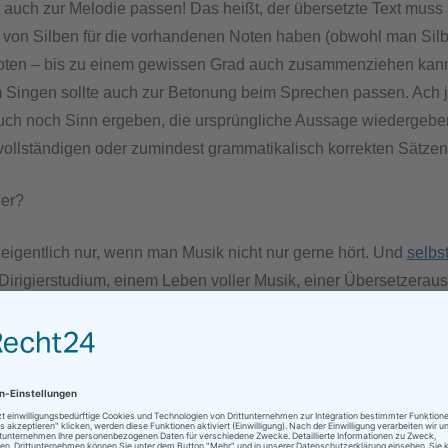
auch zur Melodie passen! Das heißt, der übersetzte Text muss n
l von Silben für die vorhandenen Noten haben (obwohl man Silb
oten – bis zu einem gewissen Grad auch zusammenziehen kann
Singen sollte auch zur Betonung beim Sprechen passen. Ach j
auch noch Sinn ergeben, die ursprüngliche Aussage wiedergeb
vollständigen oder zumindest grammatikalisch korrekten Sätze
der?
igentlich nur, wenn man Musik nicht nur gerne hört. Und
selbs
irigierstudium, einem Leben voller Musik, einer Übersetzerau
 ist diese Art von Übersetzung unglaublich schwierig und brauch
initiv keine Übersetzung, die man einer Maschine überlässt, und 
igent, sondern einem Profi, der sich sowohl mit Sprache als auc