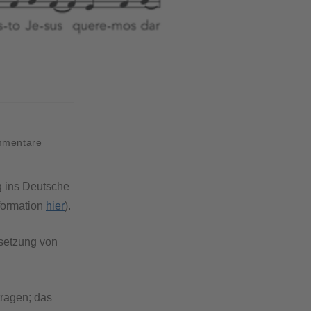
mmentare
g ins Deutsche
formation
hier
).
rsetzung von
tragen; das