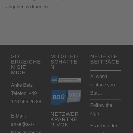
abgeben zu können.
SO
MITGLIED
NEUESTE
ERREICHE
SCHAFTE
BEITRÄGE
N SIE
N
MICH
AI won’t
replace you.
Anke Betz
But…
Telefon: +49
173 566 26 88
Follow the
sign…
NETZWER
E-Mail:
KPARTNE
anke@a-z-
R VON
Es ist wieder
translations.co