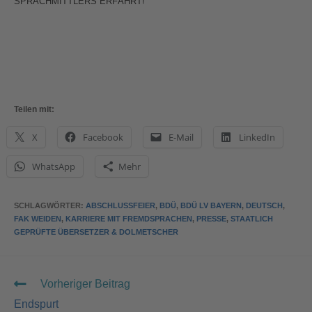
SPRACHMITTLERS ERFÄHRT!
Teilen mit:
X
Facebook
E-Mail
LinkedIn
WhatsApp
Mehr
SCHLAGWÖRTER
:
ABSCHLUSSFEIER
,
BDÜ
,
BDÜ LV BAYERN
,
DEUTSCH
,
FAK WEIDEN
,
KARRIERE MIT FREMDSPRACHEN
,
PRESSE
,
STAATLICH
GEPRÜFTE ÜBERSETZER & DOLMETSCHER
Vorheriger Beitrag
Endspurt