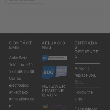
CONTÁCT
AFILIACIO
ENTRADA
EME
NES
S
RECIENTE
S
Anke Betz
Teléfono: +49
AI won’t
173 566 26 88
replace you.
Correo
But…
electrónico:
NETZWER
KPARTNE
anke@a-z-
Follow the
R VON
translations.co
sign…
m
Es ist wieder