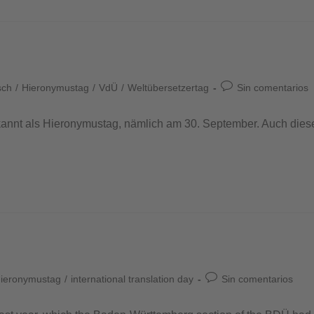
sch
/
Hieronymustag
/
VdÜ
/
Weltübersetzertag
Sin comentarios
ekannt als Hieronymustag, nämlich am 30. September. Auch diese
ieronymustag
/
international translation day
Sin comentarios