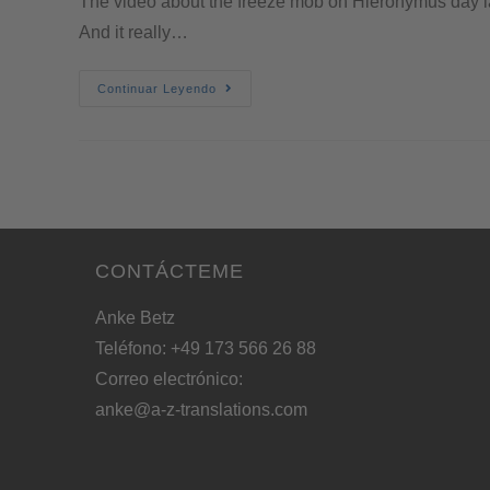
The video about the freeze mob on Hieronymus day la
And it really…
Continuar Leyendo
CONTÁCTEME
Anke Betz
Teléfono: +49 173 566 26 88
Correo electrónico:
anke@a-z-translations.com