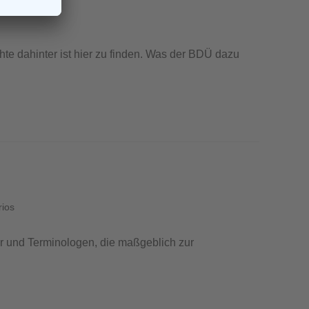
hte dahinter ist hier zu finden. Was der BDÜ dazu
rios
er und Terminologen, die maßgeblich zur