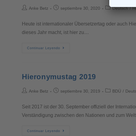
Anke Betz
septiembre 30, 2020
Deutsch
/
H
Heute ist internationaler Übersetzertag oder auch Hi
dieses Jahr macht, ist hier zu…
Continuar Leyendo
Hieronymustag 2019
Anke Betz
septiembre 30, 2019
BDÜ
/
Deut
Seit 2017 ist der 30. September offiziell der Intern
Verständigung zwischen den Nationen und zum Welt
Continuar Leyendo