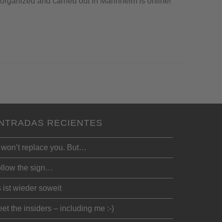
rganized and carried out in Mannheim is online!
NTRADAS RECIENTES
 won’t replace you. But…
llow the sign…
 ist wieder soweit
et the insiders – including me :-)