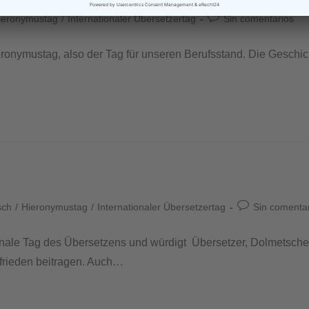
ieronymustag
/
Internationaler Übersetzertag
Sin comentarios
eronymustag, also der Tag für unseren Berufsstand. Die Geschic
sch
/
Hieronymustag
/
Internationaler Übersetzertag
Sin comenta
ationale Tag des Übersetzens und würdigt Übersetzer, Dolmetsch
frieden beitragen. Auch…