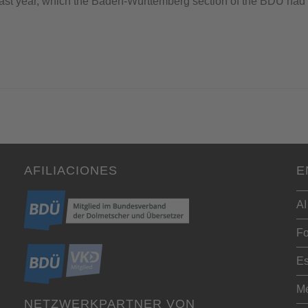
st year, which the Baden-Württemberg section of the BDÜ had o
AFILIACIONES
E
AI
Fo
Es
Me
NETZWERKPARTNER VON