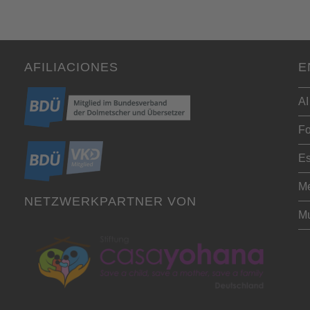
AFILIACIONES
E
AI
Fo
Es
Me
NETZWERKPARTNER VON
Mu