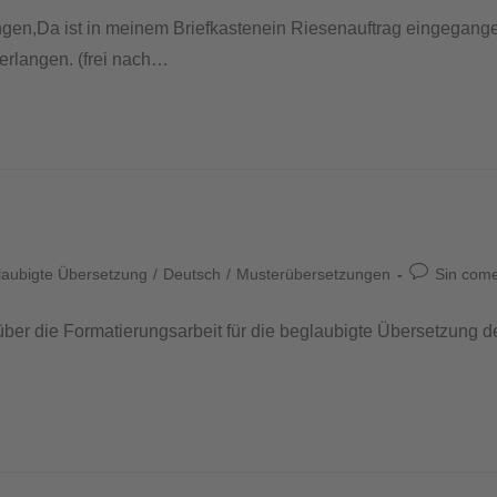
en,Da ist in meinem Briefkastenein Riesenauftrag eingegang
erlangen. (frei nach…
laubigte Übersetzung
/
Deutsch
/
Musterübersetzungen
Sin come
über die Formatierungsarbeit für die beglaubigte Übersetzung d