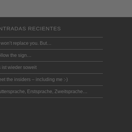
NTRADAS RECIENTES
 won’t replace you. But…
llow the sign…
 ist wieder soweit
et the insiders – including me :-)
ttersprache, Erstsprache, Zweitsprache…