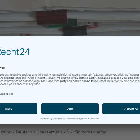
etzung
/
Deutsch
/
Übersetzung
Sin comentarios