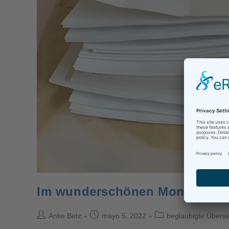
Im wunderschönen Monat Mai
Anke Betz
mayo 5, 2022
beglaubigte Übers