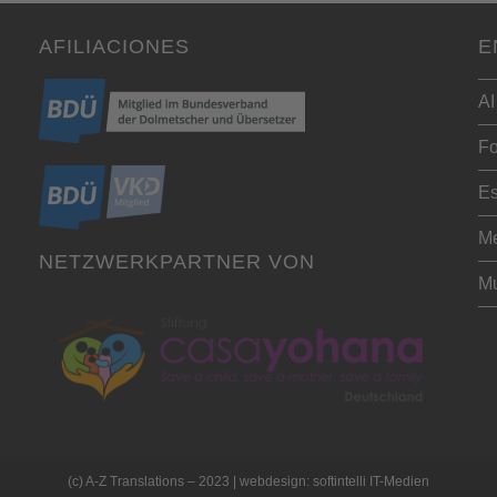
AFILIACIONES
E
AI
Fo
Es
Me
NETZWERKPARTNER VON
Mu
(c) A-Z Translations – 2023 | webdesign: softintelli IT-Medien