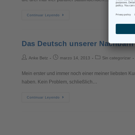
Continuar Leyendo
Das Deutsch unserer Nachbarn
Anke Betz
marzo 14, 2013
Sin categorizar
Mein erster und immer noch einer meiner liebsten K
haben. Kein Problem, schließlich…
Continuar Leyendo