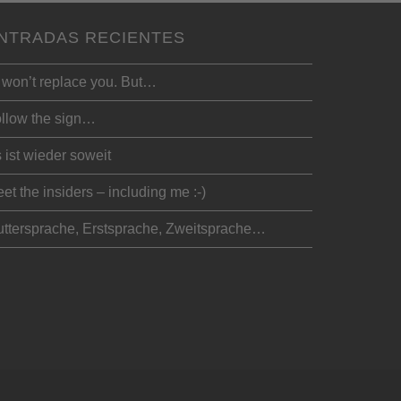
NTRADAS RECIENTES
 won’t replace you. But…
llow the sign…
 ist wieder soweit
et the insiders – including me :-)
ttersprache, Erstsprache, Zweitsprache…