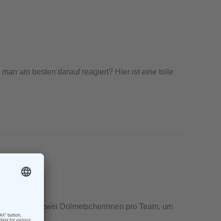
man am besten darauf reagiert? Hier ist eine tolle
 acht, jeweils zwei Dolmetscherinnen pro Team, um