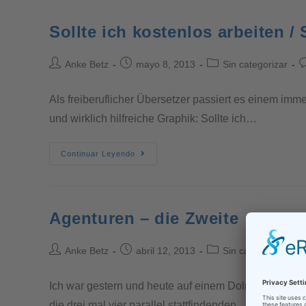
Sollte ich kostenlos arbeiten / 
Anke Betz
mayo 8, 2013
Sin categorizar
Als freiberuflicher Übersetzer passiert es einem imm
und wirklich hilfreiche Graphik: Sollte ich…
Continuar Leyendo
Agenturen – die Zweite
Anke Betz
abril 12, 2013
Sin categorizar
Ich war gestern und heute auf einem Dolmetscheinsat
die drei mal vier parallel stattfindenden…