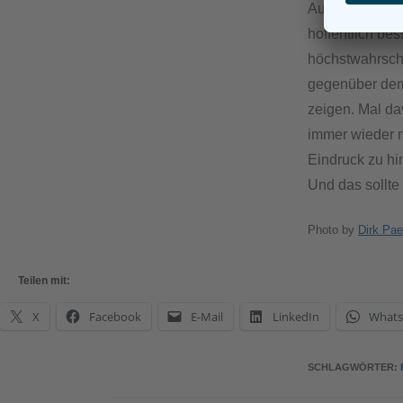
Auslastung bri
hoffentlich bes
höchstwahrsche
gegenüber dem 
zeigen. Mal d
immer wieder n
Eindruck zu h
Und das sollte
Photo by
Dirk Pae
Teilen mit:
X
Facebook
E-Mail
LinkedIn
What
SCHLAGWÖRTER
: