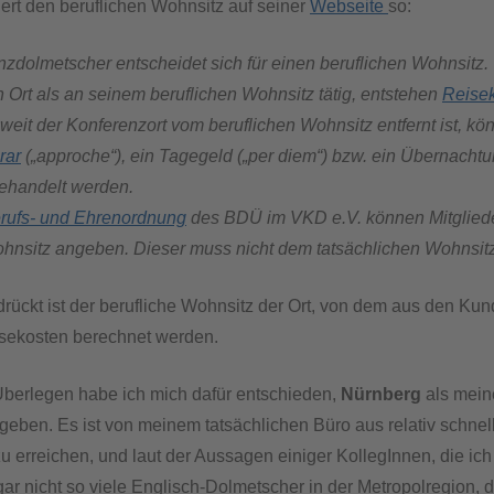
ert den beruflichen Wohnsitz auf seiner
Webseite
so:
zdolmetscher entscheidet sich für einen beruflichen Wohnsitz. 
Ort als an seinem beruflichen Wohnsitz tätig, entstehen
Reise
eit der Konferenzort vom beruflichen Wohnsitz entfernt ist, kö
rar
(„approche“), ein Tagegeld („per diem“) bzw. ein Übernachtu
ehandelt werden.
rufs- und Ehrenordnung
des BDÜ im VKD e.V. können Mitgliede
ohnsitz angeben. Dieser muss nicht dem tatsächlichen Wohnsit
rückt ist der berufliche Wohnsitz der Ort, von dem aus den Kun
isekosten berechnet werden.
berlegen habe ich mich dafür entschieden,
Nürnberg
als mein
eben. Es ist von meinem tatsächlichen Büro aus relativ schnell
u erreichen, und laut der Aussagen einiger KollegInnen, die ich 
gar nicht so viele Englisch-Dolmetscher in der Metropolregion, d