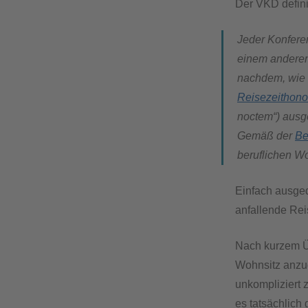
Der VKD defini
Jeder Konferen
einem anderen 
nachdem, wie w
Reisezeithono
noctem“) ausg
Gemäß der
Be
beruflichen W
Einfach ausged
anfallende Re
Nach kurzem Ü
Wohnsitz anzug
unkompliziert z
es tatsächlich 