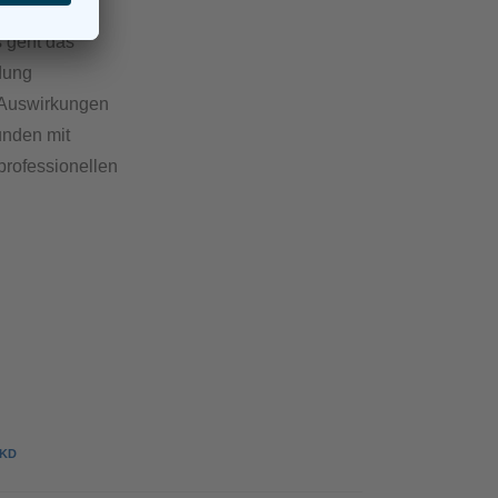
ehmen, der
s geht das
dung
e Auswirkungen
unden mit
professionellen
KD