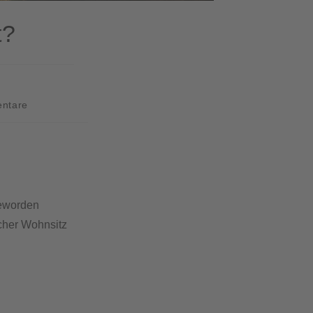
t?
ntare
geworden
icher Wohnsitz