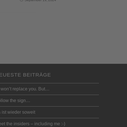
EUESTE BEITRÄGE
 won’t replace you. But…
llow the sign…
 ist wieder soweit
et the insiders – including me :-)