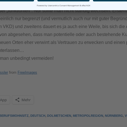
ngt oder sich nicht rechnet, dann kann man ja einen anderen n
ser „funktioniert“. Nur sollte man nicht ständig wechseln. Ersten
inlich nur begrenzt (und vermutlich auch nur mit guter Begrün
VKD) und zweitens dauert es ja auch eine Weile, bis sich di
avon abgesehen, dass man potentielle oder auch bestehende K
euen Orten eher verwirrt als Vertrauen zu erwecken und einen 
interlassen…
 man unbedingt vermeiden!
ssler
from
FreeImages
sApp
Mehr
BERUFSWOHNSITZ
,
DEUTSCH
,
DOLMETSCHEN
,
METROPOLREGION
,
NÜRNBERG
,
V