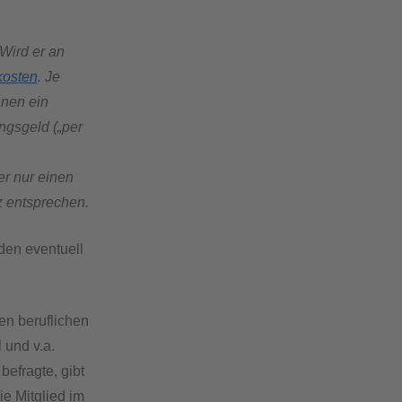
Wird er an
kosten
. Je
nnen ein
ngsgeld („per
r nur einen
z entsprechen.
den eventuell
en beruflichen
 und v.a.
befragte, gibt
ie Mitglied im