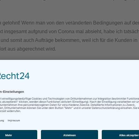
ch gelohnt! Wenn man von den veränderten Bedingungen auf d
 insgesamt aufgrund von Corona mal absieht, habe ich tatsächl
und somit auch Aufträge bekommen, weil ich für die Kunden in 
dort aus abgerechnet wird.
r Wohnsitz „nur für die Arbeit“ also gelegentlich heiß diskutiert
ch gut.
 es auch Argumente dagegen (für manche Kunden wird es dann t
näher sind etc.), und für manche ist die Entscheidung vermutlich
 sie es für mich war, v.a. je näher man an größeren Städten wohn
 bei den etablierten KollegInnen und vielleicht auch ein wenig
n. Man darf ja nur einen beruflichen Wohnsitz angeben und de
wechseln, aber wenn einer nach einer gewissen Zeit nicht die 