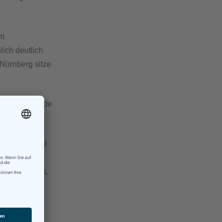
em
ich deutlich
Nürnberg sitze
 wird, ich finde
eurer, obwohl
 ungleich
t. Da hilft es,
 zu
n dann auch
gewünschte