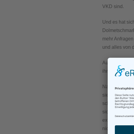
VKD sind.
Und es hat si
Dolmetschmarkt
mehr Anfragen 
und alles von 
Auch wenn diese
ihn grundsätzli
Natürlich gibt
sie eigentlich 
schwieriger als
sich umzuhören
experimentiere
nicht ständig 