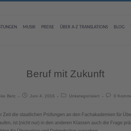
ISTUNGEN
MUSIK
PREISE
ÜBER A-Z TRANSLATIONS
BLOG
Beruf mit Zukunft
ke Betz
Juni 4, 2016
Unkategorisiert
0 Komme
 Zeit die staatlichen Prüfungen an den Fachakademien für Üb
ufen, ist (nicht nur) in den anderen Klassen auch die Frage prä
hten für Übersetzer und Dolmetscher aussehen.