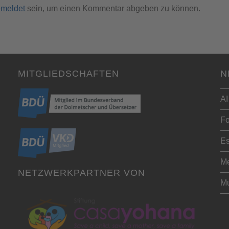
meldet
sein, um einen Kommentar abgeben zu können.
MITGLIEDSCHAFTEN
N
AI
Fo
Es
Me
NETZWERKPARTNER VON
Mu