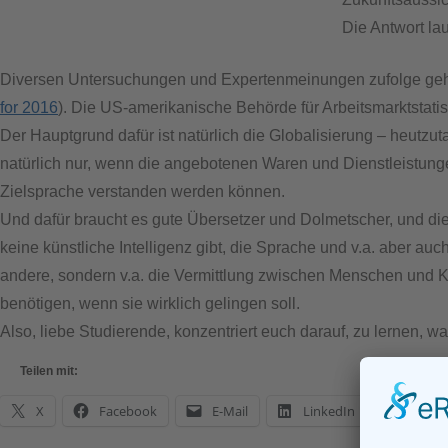
Die Antwort lau
Diversen Untersuchungen und Expertenmeinungen zufolge gehört 
for 2016
). Die US-amerikanische Behörde für Arbeitsmarktstat
Der Hauptgrund dafür ist natürlich die Globalisierung – heutzuta
natürlich nur, wenn die angebotenen Waren und Dienstleistung
Zielsprache verstanden werden können.
Und dafür braucht es gute Übersetzer und Dolmetscher, und die 
keine künstliche Intelligenz gibt, die Sprache und v.a. aber a
andere, sondern v.a. die Vermittlung zwischen Menschen und K
benötigen, wenn sie wirklich gelingen soll.
Also, liebe Studierende, konzentriert euch darauf, zu lernen, wa
Teilen mit:
X
Facebook
E-Mail
LinkedIn
What