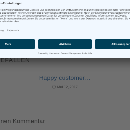
BERUF
,
DEUTSCH
,
DOLMETSCHEN
,
ÜBERSETZEN
,
ZUKUNFT
,
ZUKUNFTSAUSSICHT
GEFALLEN
Happy customer…
Mai 12, 2017
einen Kommentar