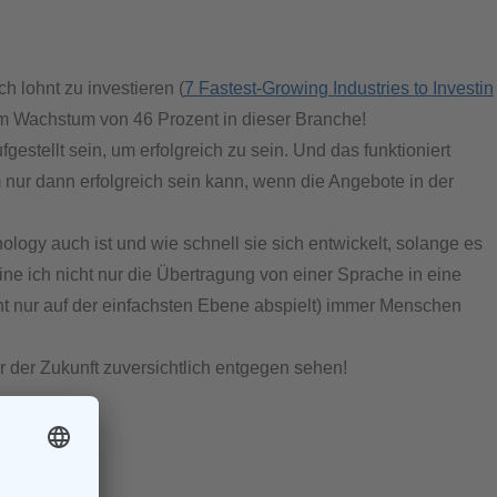
 lohnt zu investieren (
7 Fastest-Growing Industries to Investin
em Wachstum von 46 Prozent in dieser Branche!
estellt sein, um erfolgreich zu sein. Und das funktioniert
nur dann erfolgreich sein kann, wenn die Angebote in der
logy auch ist und wie schnell sie sich entwickelt, solange es
ine ich nicht nur die Übertragung von einer Sprache in eine
ht nur auf der einfachsten Ebene abspielt) immer Menschen
hr der Zukunft zuversichtlich entgegen sehen!