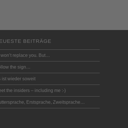
EUESTE BEITRÄGE
 won’t replace you. But…
llow the sign…
 ist wieder soweit
et the insiders – including me :-)
ttersprache, Erstsprache, Zweitsprache…