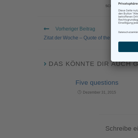
SCHLAGWÖRTER
:
Vorheriger Beitrag
Zitat der Woche – Quote of the Week
DAS KÖNNTE DIR AUCH 
Five questions
Dezember 31, 2015
Schreibe 