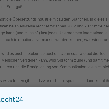
tet: Sehr gut!
die Übersetzungsindustrie mit zu den Branchen, in die es sich
istiken beispielsweise rechnet zwischen 2012 und 2022 mit ein
ge kann (und muss oft) fast jedes Unternehmen international aufg
en auch international vermarktet werden können, was wiederum 
wird es auch in Zukunft brauchen. Denn egal wie gut die Techno
uch Menschen verstehen kann, wird Sprachmittlung (und damit me
ulturen und die Ermöglichung von Kommunikation, die sich nic
s es zu lernen gibt, und zwar nicht nur sprachlich, dann könnt i
sApp
Mehr