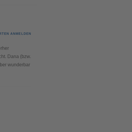
RTEN ANMELDEN
erher
cht. Dana (bzw.
 aber wunderbar