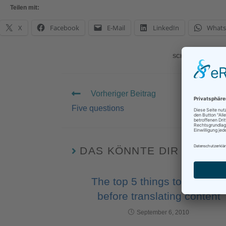
Teilen mit:
X
Facebook
E-Mail
LinkedIn
What
SCHLAGWÖRTER
:
Vorheriger Beitrag
Five questions
DAS KÖNNTE DIR AUCH 
The top 5 things to consider
before translating content
September 6, 2010