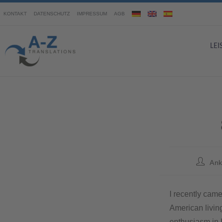
KONTAKT
DATENSCHUTZ
IMPRESSUM
AGB
LE
Ank
I recently ca
American livin
enthusiasm in h