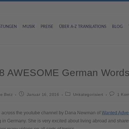
ISTUNGEN
MUSIK
PREISE
ÜBER A-Z TRANSLATIONS
BLOG
8 AWESOME German Word
e Betz
Januar 16, 2016
Unkategorisiert
1 Ko
me across the youtube channel by Dana Newman of
Wanted Adve
g in Germany. She is very excited about living abroad and shares
er many videos on all sorts of topics.