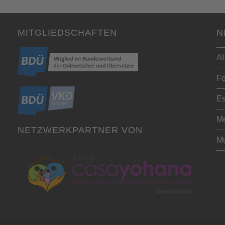
MITGLIEDSCHAFTEN
N
AI
Fo
Es
Me
NETZWERKPARTNER VON
Mu