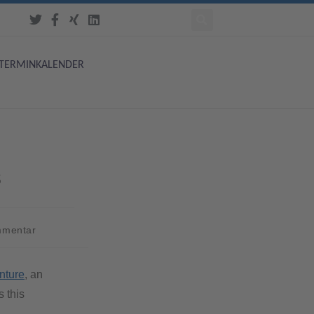
TERMINKALENDER
s
mmentar
nture
, an
 this