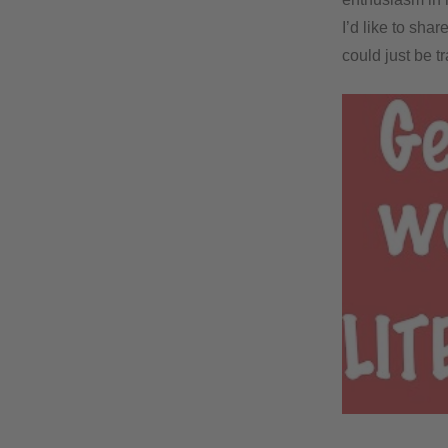
I’d like to sh
could just be t