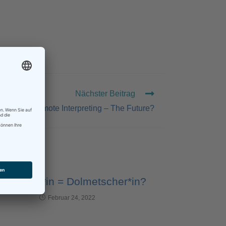
ENTURE
Nächster Beitrag
Video Remote Interpreting – The Future?
ersetzer*in = Dolmetscher*in?
Februar 24, 2022