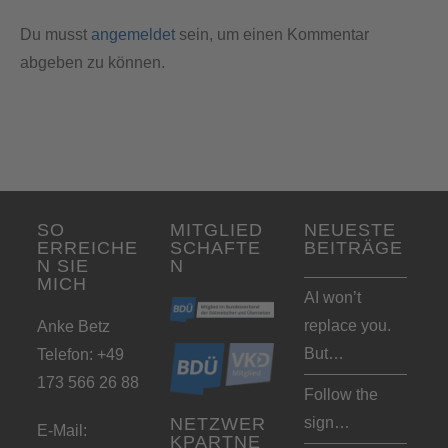
Du musst
angemeldet
sein, um einen Kommentar
abgeben zu können.
SO
MITGLIED
NEUESTE
ERREICHE
SCHAFTE
BEITRÄGE
N SIE
N
MICH
AI won’t
replace you.
Anke Betz
But…
Telefon: +49
173 566 26 88
Follow the
sign…
NETZWER
E-Mail:
KPARTNE