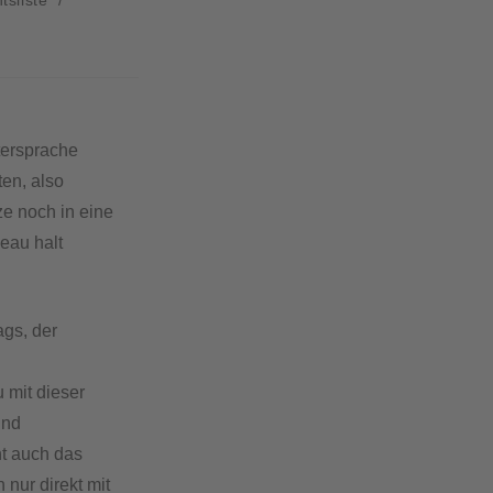
tersprache
ten, also
ze noch in eine
eau halt
ags, der
u mit dieser
und
ht auch das
nur direkt mit