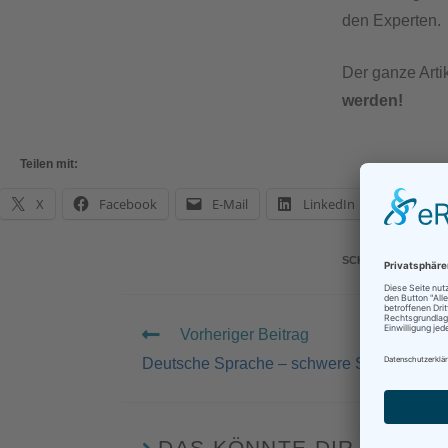
den Experten.
Der ganze Artik
werden!
Teilen mit:
X
Facebook
E-Mail
LinkedIn
What
SCHLAGWÖRTER
:
Vorheriger Beitrag
Deutsche Sprache – schwere Sprache
DAS KÖNNTE DIR AUCH 