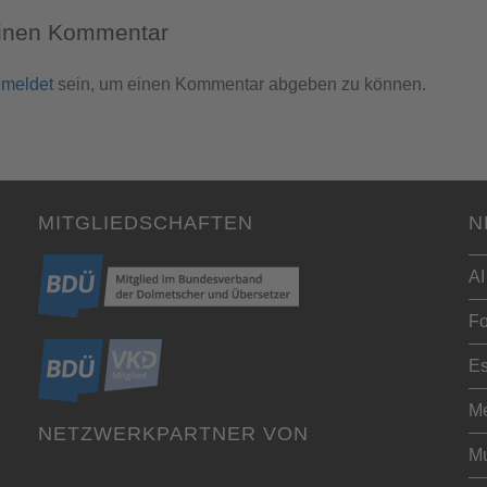
einen Kommentar
meldet
sein, um einen Kommentar abgeben zu können.
MITGLIEDSCHAFTEN
N
AI
Fo
Es
Me
NETZWERKPARTNER VON
Mu