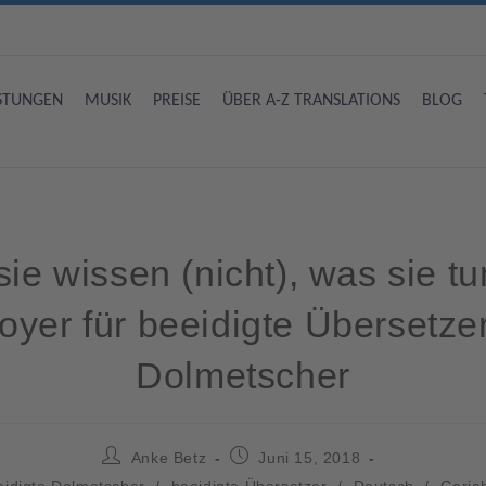
ISTUNGEN
MUSIK
PREISE
ÜBER A-Z TRANSLATIONS
BLOG
ie wissen (nicht), was sie tu
oyer für beeidigte Übersetze
Dolmetscher
Anke Betz
Juni 15, 2018
eidigte Dolmetscher
/
beeidigte Übersetzer
/
Deutsch
/
Gerich