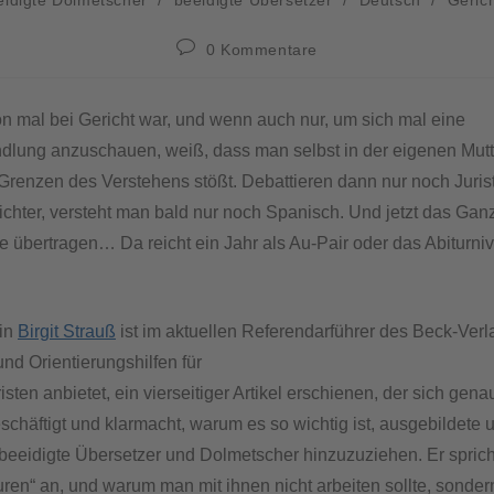
0 Kommentare
on mal bei Gericht war, und wenn auch nur, um sich mal eine
dlung anzuschauen, weiß, dass man selbst in der eigenen Mut
 Grenzen des Verstehens stößt. Debattieren dann nur noch Juris
chter, versteht man bald nur noch Spanisch. Und jetzt das Gan
 übertragen… Da reicht ein Jahr als Au-Pair oder das Abiturniv
gin
Birgit Strauß
ist im aktuellen Referendarführer des Beck-Verl
nd Orientierungshilfen für
ten anbietet, ein vierseitiger Artikel erschienen, der sich gena
schäftigt und klarmacht, warum es so wichtig ist, ausgebildete 
 beeidigte Übersetzer und Dolmetscher hinzuzuziehen. Er spric
en“ an, und warum man mit ihnen nicht arbeiten sollte, sondern 