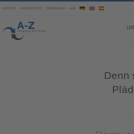
KONTAKT
DATENSCHUTZ
IMPRESSUM
AGB
LE
Denn s
Pläd
beeidigt
/
be