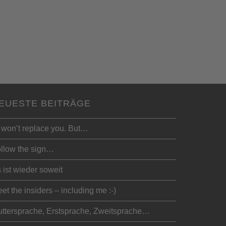
EUESTE BEITRÄGE
 won’t replace you. But…
llow the sign…
 ist wieder soweit
et the insiders – including me :-)
ttersprache, Erstsprache, Zweitsprache…