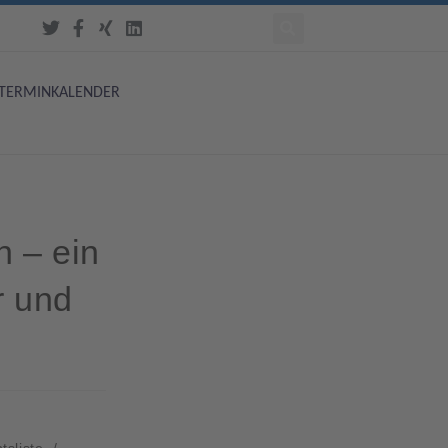
TERMINKALENDER
n – ein
r und
tsliste
/