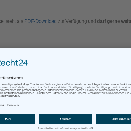
el steht als
PDF-Download
zur Verfügung und
darf gerne weite
sApp
Mehr
BEEIDIGTE DOLMETSCHER
,
BEEIDIGTE ÜBERSETZER
,
DEUTSCH
,
GERICHTSLISTE
,
GEFALLEN