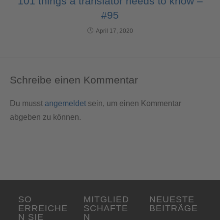
101 things a translator needs to know –
#95
April 17, 2020
Schreibe einen Kommentar
Du musst
angemeldet
sein, um einen Kommentar
abgeben zu können.
SO
MITGLIED
NEUESTE
ERREICHE
SCHAFTE
BEITRÄGE
N SIE
N