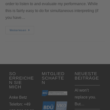
order to listen to and evaluate my performance. While
this is fairly easy to do for simultaneous interpreting (if
you have…
Weiterlesen
SO
MITGLIED
NEUESTE
ERREICHE
SCHAFTE
BEITRÄGE
N SIE
N
MICH
AI won’t
replace you.
Anke Betz
But…
Telefon: +49