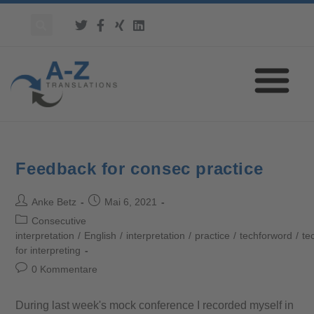
Feedback for consec practice
Anke Betz
Mai 6, 2021
Consecutive
interpretation
/
English
/
interpretation
/
practice
/
techforword
/
te
for interpreting
0 Kommentare
During last week's mock conference I recorded myself in