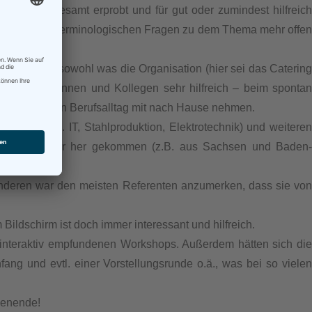
n somit allesamt erprobt und für gut oder zumindest hilfreich
ntlich keine terminologischen Fragen zu dem Thema mehr offen
ungen war, sowohl was die Organisation (hier sei das Catering
t den Kolleginnen und Kollegen sehr hilfreich – beim spontan
 Tipps für den Berufsalltag mit nach Hause nehmen.
men (z.B. IT, Stahlproduktion, Elektrotechnik) und weiteren
hl von weiter her gekommen (z.B. aus Sachsen und Baden-
anderen war den meisten Referenten anzumerken, dass sie von
Bildschirm ist doch immer interessant und hilfreich.
g interaktiv empfundenen Workshops. Außerdem hätten sich die
g und evtl. einer Vorstellungsrunde o.ä., was bei so vielen
henende!