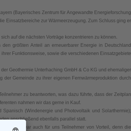
ayern (Bayerisches Zentrum für Angewandte Energieforschung
nd die Einsatzbereiche zur Wärmeerzeugung. Zum Schluss ging er
, sich auf die nächsten Vorträge konzentrieren zu können.
 den größten Anteil an erneuerbarer Energie in Deutschland
ihrer Funktionsweise, sowie die verschiedenen Einsatzgebiete
 von der Geothermie Unterhaching GmbH & Co KG und ehemaliger
Weg der Gemeinde zu ihrer eigenen Fernwärmeproduktion durch
Teilnehmer zu beantworten, was dazu führte, dass der Zeitplan
eferenten nahmen wir das gerne in Kauf.
 Spanisch (Windenergie und Photovoltaik und Solarthermie);
den anschließend ebenfalls parallel statt.
, und das war auch für uns Teilnehmer von Vorteil, denn die