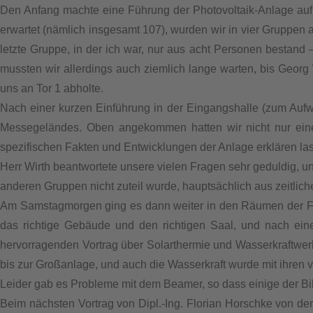
Den Anfang machte eine Führung der Photovoltaik-Anlage au
erwartet (nämlich insgesamt 107), wurden wir in vier Gruppen 
letzte Gruppe, in der ich war, nur aus acht Personen bestand
mussten wir allerdings auch ziemlich lange warten, bis Georg
uns an Tor 1 abholte.
Nach einer kurzen Einführung in der Eingangshalle (zum Aufw
Messegeländes. Oben angekommen hatten wir nicht nur eine
spezifischen Fakten und Entwicklungen der Anlage erklären la
Herr Wirth beantwortete unsere vielen Fragen sehr geduldig, un
anderen Gruppen nicht zuteil wurde, hauptsächlich aus zeitlic
Am Samstagmorgen ging es dann weiter in den Räumen der FH 
das richtige Gebäude und den richtigen Saal, und nach ei
hervorragenden Vortrag über Solarthermie und Wasserkraftwerke
bis zur Großanlage, und auch die Wasserkraft wurde mit ihren
Leider gab es Probleme mit dem Beamer, so dass einige der Bi
Beim nächsten Vortrag von Dipl.-Ing. Florian Horschke von 