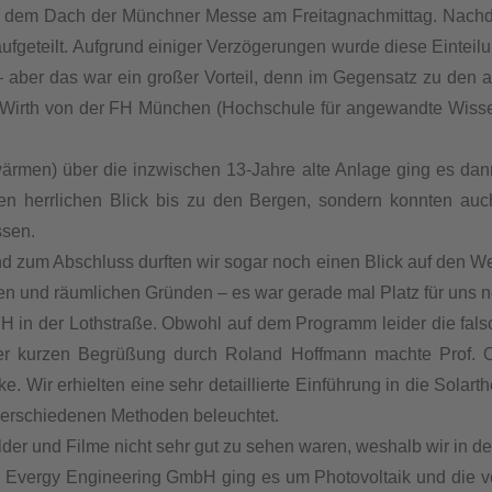
f dem Dach der Münchner Messe am Freitagnachmittag. Nachde
aufgeteilt. Aufgrund einiger Verzögerungen wurde diese Eintei
 – aber das war ein großer Vorteil, denn im Gegensatz zu den
 Wirth von der FH München (Hochschule für angewandte Wissens
ärmen) über die inzwischen 13-Jahre alte Anlage ging es dann
n herrlichen Blick bis zu den Bergen, sondern konnten auc
ssen.
d zum Abschluss durften wir sogar noch einen Blick auf den Wec
hen und räumlichen Gründen – es war gerade mal Platz für uns 
in der Lothstraße. Obwohl auf dem Programm leider die fals
ner kurzen Begrüßung durch Roland Hoffmann machte Prof. 
. Wir erhielten eine sehr detaillierte Einführung in die Sola
 verschiedenen Methoden beleuchtet.
lder und Filme nicht sehr gut zu sehen waren, weshalb wir in 
der Evergy Engineering GmbH ging es um Photovoltaik und di