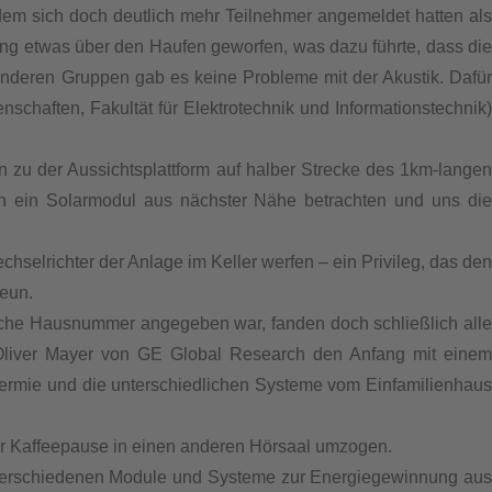
m sich doch deutlich mehr Teilnehmer angemeldet hatten als
lung etwas über den Haufen geworfen, was dazu führte, dass die
 anderen Gruppen gab es keine Probleme mit der Akustik. Dafür
chaften, Fakultät für Elektrotechnik und Informationstechnik)
 zu der Aussichtsplattform auf halber Strecke des 1km-langen
h ein Solarmodul aus nächster Nähe betrachten und uns die
hselrichter der Anlage im Keller werfen – ein Privileg, das den
neun.
che Hausnummer angegeben war, fanden doch schließlich alle
Oliver Mayer von GE Global Research den Anfang mit einem
rthermie und die unterschiedlichen Systeme vom Einfamilienhaus
der Kaffeepause in einen anderen Hörsaal umzogen.
e verschiedenen Module und Systeme zur Energiegewinnung aus