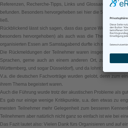
Referenzen, Recherche-Tipps, Links und Glossare, die teils in
befunden. Besonders hervorgeheben sei hier die 500-seitige 
ließ.
Rückblickend lässt sich sagen, dass das ganze Wochenende für
besonders hervorgehoben) als auch was die Themen betrifft. 
organisierten Essen am Samstagabend durfte ich meine (erfahr
Die Rückmeldungen der Teilnehmer waren insgesamt sehr posi
Sprachen, gerne auch an einem anderen Ort, zu wiederhol
Württemberg, und sogar Düsseldorf), und da lohnt sich die Anfah
V.a. die deutschen Fachvorträge wurden gelobt, denn zum ei
ihrem Thema begeistert waren.
Auch die Führung wurde trotz der akustischen Probleme als gut 
Es gab nur einige wenige Kritikpunkte, u.a. den etwas zu en
meisten Teilnehmer mehr Gelegenheit zum besseren Kennenler
Teilnehmern aber natürlich nicht ganz so einfach ist wie bei ei
Das Fazit lautet also: Vielen Dank fürs Organisieren und auf 