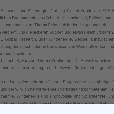
Biomasse und Bioenergie. Dipl.-Ing. Robert Kunde vom ZAE B
edlichen Brennmaterialien (Scheite, Hackschnitzel, Pellets), u
ein und sprach zum Thema Feinstaub in der Umgebungsluft.
h verdient, und die leckeren Suppen und etwas Frischluft halfen
GE Global Research, über Windenergie, welche ja inzwischen
icklung der verschiedenen Bauweisen von Windkraftwerken und 
or- und Nachteile.
teste betrachtet, war zum Thema Geothermie. Dr. Erwin Knapek
nd unterhaltsam vom langen und teilweise äußerst steinigen 
en und teilweise sehr spezifischen Fragen der wissbegierigen 
le und der wirklich hervorragenden Vorträge und kompetenten R
ermie, Windenergie und Photovoltaik und Solarthermie) und
nd Biomasse) und Italienisch (Wasserkraft und Photovoltaik) fan
t auf ihrem Gebiet erfahrene Übersetzerinnen und Übersetzer