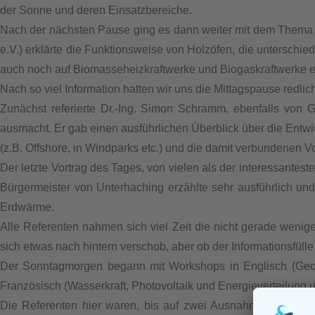
der Sonne und deren Einsatzbereiche.
Nach der nächsten Pause ging es dann weiter mit dem Thema 
e.V.) erklärte die Funktionsweise von Holzöfen, die unterschi
auch noch auf Biomasseheizkraftwerke und Biogaskraftwerke 
Nach so viel Information hatten wir uns die Mittagspause redlic
Zunächst referierte Dr.-Ing. Simon Schramm, ebenfalls von 
ausmacht. Er gab einen ausführlichen Überblick über die Entw
(z.B. Offshore, in Windparks etc.) und die damit verbundenen V
Der letzte Vortrag des Tages, von vielen als der interessan
Bürgermeister von Unterhaching erzählte sehr ausführlich u
Erdwärme.
Alle Referenten nahmen sich viel Zeit die nicht gerade wenig
sich etwas nach hintern verschob, aber ob der Informationsfül
Der Sonntagmorgen begann mit Workshops in Englisch (Geoth
Französisch (Wasserkraft, Photovoltaik und Energieverteilung u
Die Referenten hier waren, bis auf zwei Ausnahmen, allesam