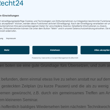
 Papierform, teils später per Link weitergegeben wurden, ware
Diplomarbeit über Geothermie EN-DE von Edda Engert, die eige
 den ersten Versuch einer solchen Veranstaltung mehr als gel
Für mich als relativen Neuling war v.a. auch der Kontakt mi
enen) Tischgenossinnen ausgiebig ausfragen und so viele gute
tiv, und der Wunsch ein solches Wochenende mit anderen The
en wurde mehrfach geäußert. Es war doch eine große Anza
rt für ein Seminar von ein paar Stunden meist nicht.
nen boten sie eine gute Grundlage fürs Übersetzen, und zum 
befunden, denn einmal etwas live zu sehen anstatt nur auf dem 
g gesteckten Zeitplan (zu kurze Pausen) und die als zu weni
nen gewünscht, z.B. durch ein gemeinsames Treffen am Anfan
nem kleineren Seminar.
ein hoffentlich baldiges Wiedersehen beim nächsten Technikwoc