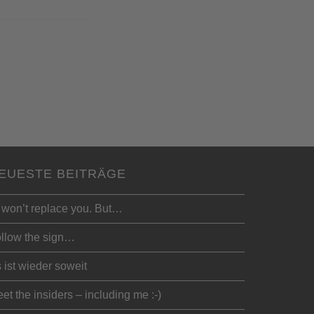
EUESTE BEITRÄGE
 won’t replace you. But…
llow the sign…
 ist wieder soweit
et the insiders – including me :-)