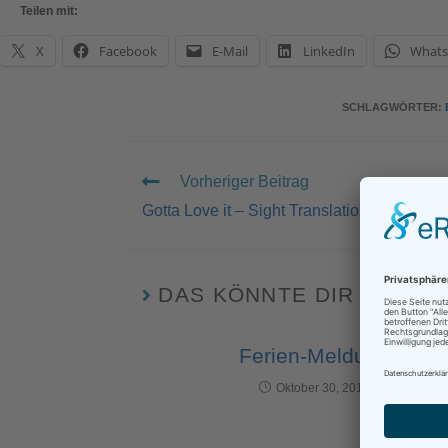
Teilen mit:
X
Facebook
E-Mail
LinkedIn
What
SCHLAGWÖRTER
:
Vorheriger Beitrag
Gotta Love it – Sight Translation
DAS KÖNNTE DIR AUCH 
Ferien-Meldung
Oktober 30, 2014