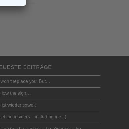
EUESTE BEITRÄGE
 won’t replace you. But…
llow the sign…
 ist wieder soweit
et the insiders – including me :-)
ttersprache, Erstsprache, Zweitsprache…