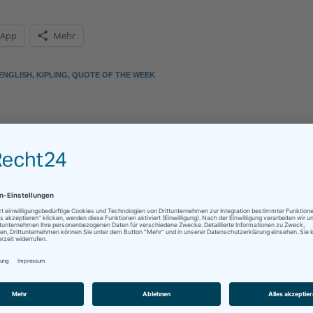
sApp
Mehr
ENGLISH
,
KIPLING
,
QUOTE OF THE WEEK
GEFALLEN
Essential Office Equipment:
Office Chair
September 25, 2015