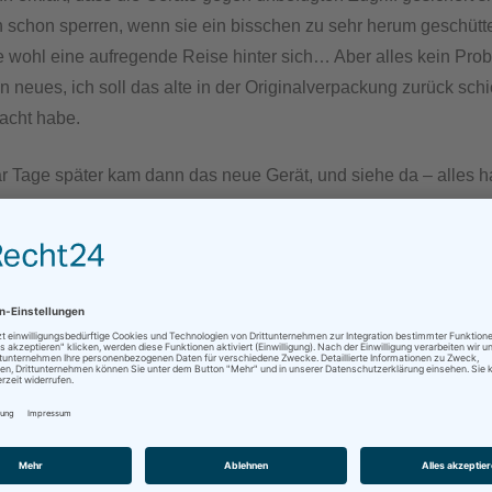
 schon sperren, wenn sie ein bisschen zu sehr herum geschütt
 wohl eine aufregende Reise hinter sich… Aber alles kein Prob
n neues, ich soll das alte in der Originalverpackung zurück sch
acht habe.
r Tage später kam dann das neue Gerät, und siehe da – alles h
ppt! Ich habe mir auch gleich probehalber 1,00€ überwiesen,
nn 0,99€ auf meinem Konto landeten.
ür den Kunden kommt wahlweise per SMS oder E-Mail, und es gi
echnung über Transaktionen und Gebühren. Total einfach und u
rt.
unde kann also getrost ohne Bargeld bei mir vorbeikommen…
icht sollte ich noch den Namen der App erwähnen:
SumUp
, vorm