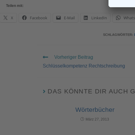
Teilen mit:
X
Facebook
E-Mail
LinkedIn
What
SCHLAGWÖRTER
:
Vorheriger Beitrag
Schlüsselkompetenz Rechtschreibung
DAS KÖNNTE DIR AUCH 
Wörterbücher
März 27, 2013