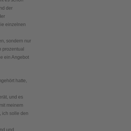
nd der
der
ie einzelnen
en, sondern nur
h prozentual
de ein Angebot
gehört hatte,
rät, und es
 mit meinem
 ich solle den
ind und