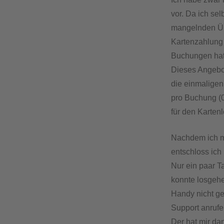
vor. Da ich se
mangelnden Übe
Kartenzahlung 
Buchungen hatt
Dieses Angebot
die einmaligen
pro Buchung
(
für den Kartenl
Nachdem ich m
entschloss ich
Nur ein paar T
konnte losgehe
Handy nicht ge
Support anrufe
Der hat mir da