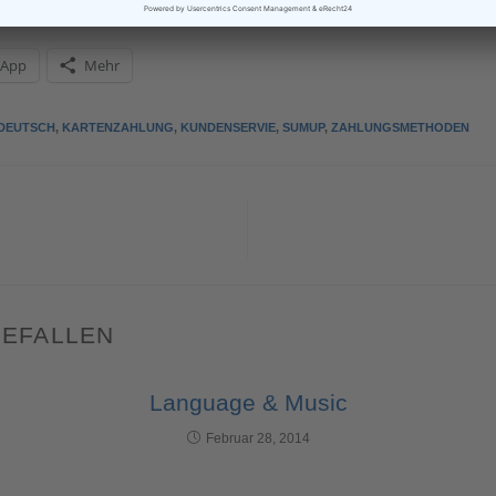
sApp
Mehr
DEUTSCH
,
KARTENZAHLUNG
,
KUNDENSERVIE
,
SUMUP
,
ZAHLUNGSMETHODEN
GEFALLEN
Language & Music
Februar 28, 2014