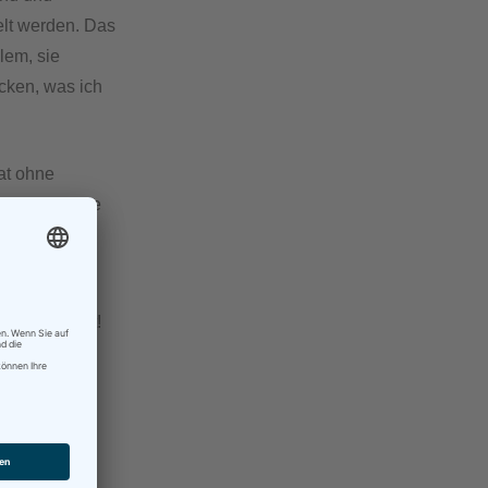
elt werden. Das
lem, sie
icken, was ich
at ohne
 wovon wenige
bt eine
nkompliziert!
als
Payleven.