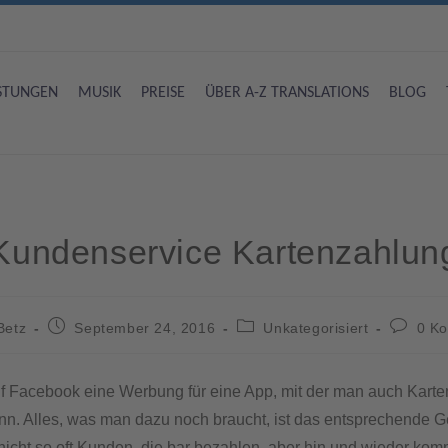
ISTUNGEN
MUSIK
PREISE
ÜBER A-Z TRANSLATIONS
BLOG
Kundenservice Kartenzahlun
Betz
September 24, 2016
Unkategorisiert
0 K
f Facebook eine Werbung für eine App, mit der man auch Kart
nn. Alles, was man dazu noch braucht, ist das entsprechende Ge
nicht so oft Kunden, die bar bezahlen, aber hin und wieder kom