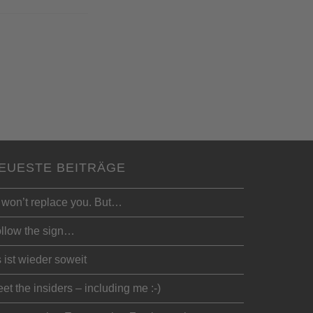
EUESTE BEITRÄGE
 won’t replace you. But…
llow the sign…
 ist wieder soweit
et the insiders – including me :-)