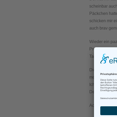
scheinbar auch
Päckchen hatte
schicken mir ei
auch brav gem
Wieder ein paa
Probleme gekla
Tage später da
Die Quittung f
monatliche Abr
Ich bin begeiste
Der nächste K
Ach ja, vielle