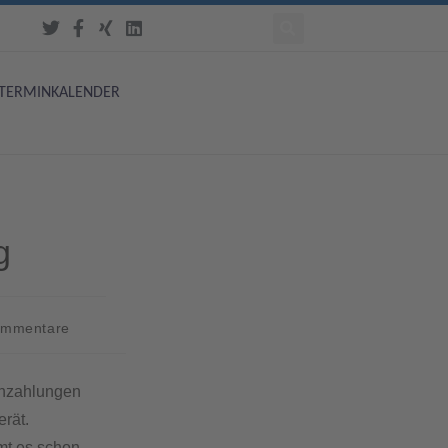
TERMINKALENDER
g
ommentare
enzahlungen
rät.
mt es schon