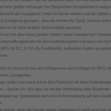
lbst kein großer Anhänger von Bargeld bin (hauptsächlich aufgru
rsicht der Ausgaben), hatte ich immer wieder mal die Option 
in Erwägung gezogen, aber die Kosten für Gerät, Service und d
en es für mich einfach nicht rentabel gemacht.
 nun bot aber einen großen Vorteil: keine monatlichen Gebühr
 Anschaffungskosten für das Kartenlesegerät und dann nur noc
0,95% für EC, 2,75% für Kreditkarte)
. Außerdem hatten sie gera
eser.
ich ein bisschen bei den Kolleginnen und Kollegen im BDÜ um
 mich, zuzugreifen.
age später kam auch schon das Päckchen mit dem Kartenlesege
n – dachte ich. Nur dass es mit der Verbindung über Bluetooth
klappt hat. Stattdessen kam eine Fehlermeldung auf dem Gerät,
n.
nn erklärt, dass die Geräte gegen unbefugten Zugriff gesichert s