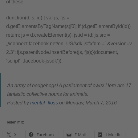
of these:
(function(d, s, id) { var js, fjs =
d.getElementsByTagName(s)[0]; if (d.getElementById(id))
return; js = d.createElement(s); js.id = id; js.src =
„//connect.facebook.net/en_US/sdk.js#xfbml=1&version=v
2.3“; fjs.parentNode.insertBefore(js, fjs);}(document,
’script‘, ‚facebook-jssdk‘));
An array of hedgehogs! A parliament of owls! Here are 17
fantastic collective nouns for animals.
Posted by
mental_floss
on Monday, March 7, 2016
Teilen mit:
X
Facebook
E-Mail
LinkedIn