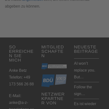
abgeben zu können.
SO
MITGLIED
NEUESTE
ERREICHE
SCHAFTE
BEITRÄGE
N SIE
N
MICH
AI won’t
replace you.
Anke Betz
But…
Telefon: +49
173 566 26 88
Follow the
sign…
NETZWER
E-Mail:
KPARTNE
anke@a-z-
R VON
Es ist wieder