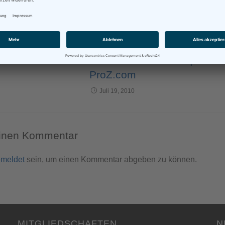
GEFALLEN
ges
Translation3 virtual conferences |
ProZ.com
Juli 19, 2010
einen Kommentar
meldet
sein, um einen Kommentar abgeben zu können.
MITGLIEDSCHAFTEN
N