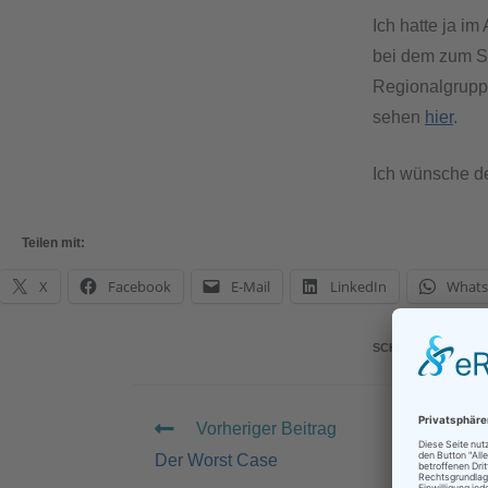
Ich hatte ja i
bei dem zum Sc
Regionalgruppe
sehen
hier
.
Ich wünsche de
Teilen mit:
X
Facebook
E-Mail
LinkedIn
What
SCHLAGWÖRTER
:
Vorheriger Beitrag
Der Worst Case