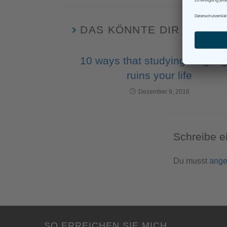
DAS KÖNNTE DIR AUCH 
10 ways that studying langua
ruins your life
Dezember 9, 2016
Schreibe 
Du musst
ange
SO ERREICHEN SIE MICH