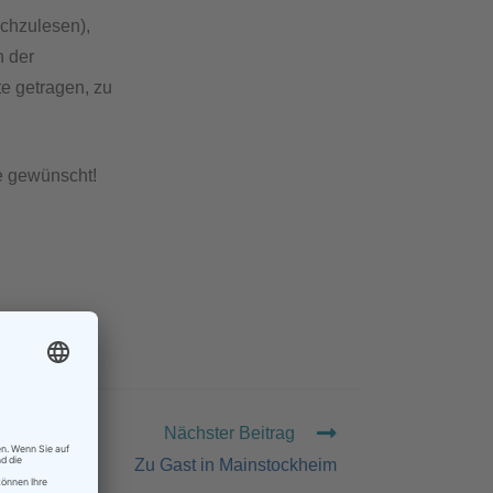
chzulesen),
n der
e getragen, zu
e gewünscht!
Nächster Beitrag
Zu Gast in Mainstockheim