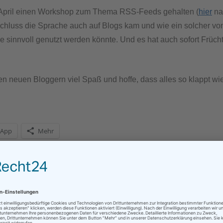
m April einen Workshop zum Thema RSS-Feeds gehalten (
hier
na
hluss die Sprache auch auf Blogs kam und wie ein solcher vo
 sinnvoll genutzt werden könnte. Und es hat auch sofort Frücht
n neuen Bloggern viel Spaß und hoffe, dass alles so klappt wi
sApp
Mehr
BDÜ
,
DEUTSCH