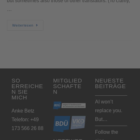
but sometimes also those of other translators. (To clarify,
…
Weiterlesen
SO
MITGLIED
NEUESTE
ERREICHE
SCHAFTE
BEITRÄGE
N SIE
N
MICH
AI won’t
replace you.
Anke Betz
But…
Telefon: +49
173 566 26 88
Follow the