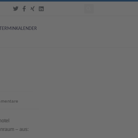
TERMINKALENDER
mmentare
hotel
enraum – aus: