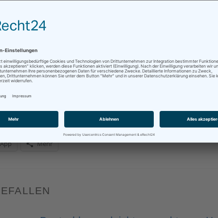
tor ist das Kamerabild aus dem Meeting, der rechte zeigt die jew
en, d.h. bei den Diskussionen hören wir nur, was sie sagen, aber
swegen natürlich trotzdem!
sApp
Mehr
GEFALLEN