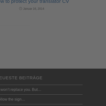
w to protect your translator CV
Januar 16, 2014
EUESTE BEITRÄGE
 won’t replace you. But…
llow the sign…