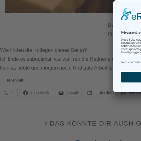
Der linke Moni
Präsentation.
Wie finden die Kollegen dieses Setup?
Ich finde es suboptimal, v.a. weil nur die Redner ein Mikro hab
Nun ja, heute und morgen noch. Und gute Arbeit leisten wir de
Teilen mit:
X
Facebook
E-Mail
LinkedIn
What
DAS KÖNNTE DIR AUCH 