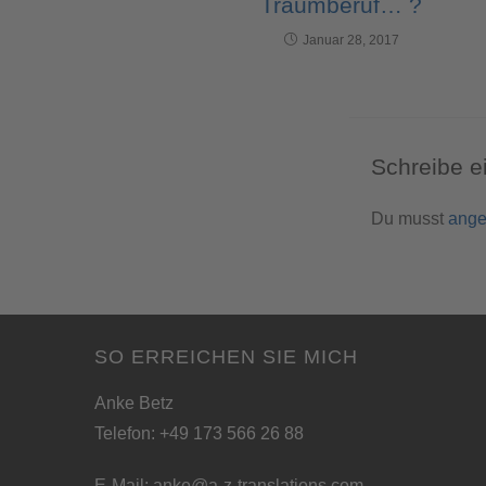
Traumberuf… ?
Januar 28, 2017
Schreibe 
Du musst
ange
SO ERREICHEN SIE MICH
Anke Betz
Telefon: +49 173 566 26 88
E-Mail:
anke@a-z-translations.com