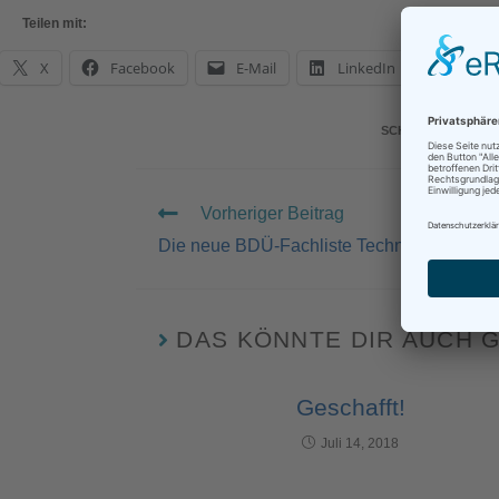
Teilen mit:
X
Facebook
E-Mail
LinkedIn
What
SCHLAGWÖRTER
:
Vorheriger Beitrag
Die neue BDÜ-Fachliste Technik ist da!
DAS KÖNNTE DIR AUCH 
Geschafft!
Juli 14, 2018