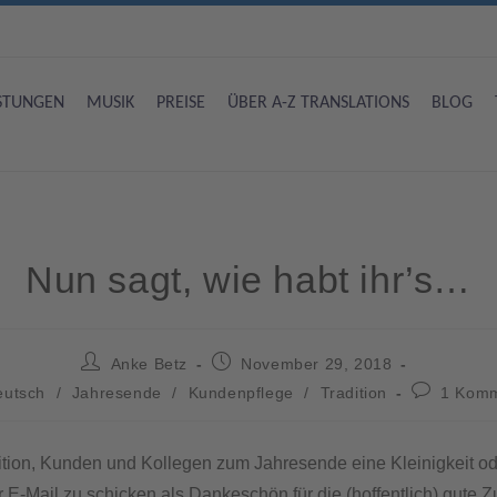
ISTUNGEN
MUSIK
PREISE
ÜBER A-Z TRANSLATIONS
BLOG
Nun sagt, wie habt ihr’s…
Anke Betz
November 29, 2018
eutsch
/
Jahresende
/
Kundenpflege
/
Tradition
1 Komm
ition, Kunden und Kollegen zum Jahresende eine Kleinigkeit o
r E-Mail zu schicken als Dankeschön für die (hoffentlich) gute