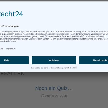
sApp
Mehr
DEUTSCH
,
JAHRESENDE
,
KUNDENPFLEGE
,
TRADITION
GEFALLEN
Noch ein Quiz…
August 20, 2018