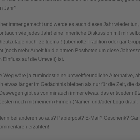
n Jahr?
sher immer gemacht und werde es auch dieses Jahr wieder tun, 
r (auch wie jedes Jahr) eine innerliche Diskussion mit mir selbs
 heutzutage noch zeitgemäß (überholte Tradition oder gar Gr
t (noch mehr Arbeit für die armen Postboten um diese Jahresze
Einfluss auf die Umwelt) ist.
ale Weg wäre ja zumindest eine umweltfreundliche Alternative, a
h etwas länger im Gedächtnis bleiben als nur für die Zeit, die d
 Deswegen gibt es von mir auch immer etwas, das entweder nütz
 besten noch mit meinem (Firmen-)Namen und/oder Logo drauf.
denn bei anderen so aus? Papierpost? E-Mail? Geschenk? Gar n
Kommentaren erzählen!