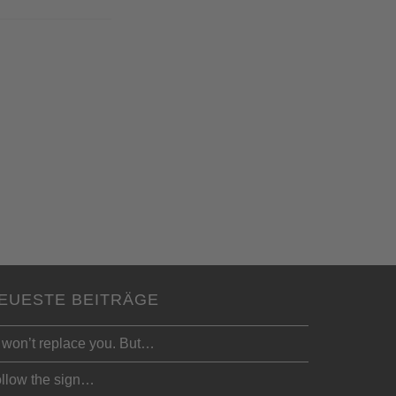
EUESTE BEITRÄGE
 won’t replace you. But…
llow the sign…