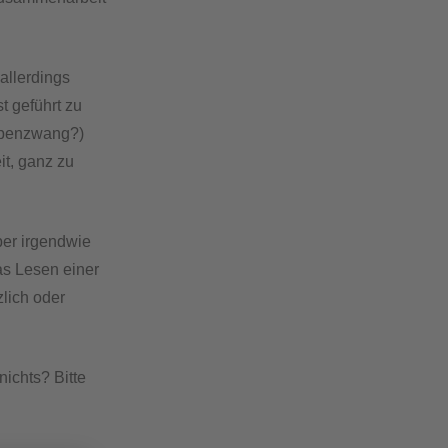
allerdings
t geführt zu
uppenzwang?)
it, ganz zu
ber irgendwie
as Lesen einer
lich oder
ichts? Bitte