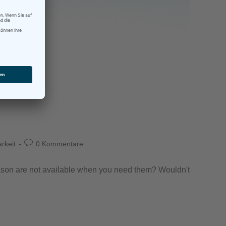
rkeit
0 Kommentare
reason are not available when you need them? Wouldn't