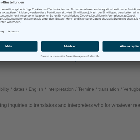
Photo by
virag virag
from
FreeImages
bility
/
dates
/
English
/
interpretation
/
Termine
/
translation
/
Verfügba
g inquiries to translators and interpreters who for whatever 