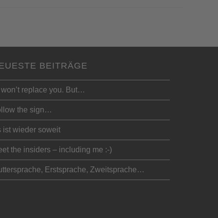
EUESTE BEITRÄGE
 won’t replace you. But…
llow the sign…
 ist wieder soweit
et the insiders – including me :-)
ttersprache, Erstsprache, Zweitsprache…