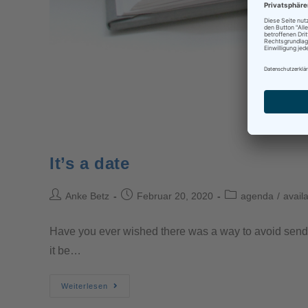
It’s a date
Anke Betz
Februar 20, 2020
agenda
/
availa
Have you ever wished there was a way to avoid sendin
it be…
Weiterlesen