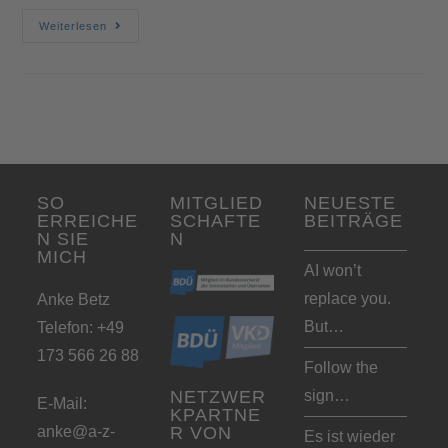
Weiterlesen
SO
MITGLIED
NEUESTE
ERREICHE
SCHAFTE
BEITRÄGE
N SIE
N
MICH
AI won’t
replace you.
Anke Betz
But…
Telefon: +49
173 566 26 88
Follow the
sign…
NETZWER
E-Mail:
KPARTNE
anke@a-z-
R VON
Es ist wieder