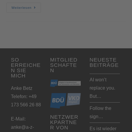
Weiterlesen
SO
MITGLIED
NEUESTE
ERREICHE
SCHAFTE
BEITRÄGE
N SIE
N
MICH
AI won’t
replace you.
Anke Betz
But…
Telefon: +49
173 566 26 88
Follow the
sign…
NETZWER
E-Mail:
KPARTNE
anke@a-z-
R VON
Es ist wieder