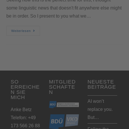
some linguistic news that doesn't fit anywhere else might
be in order. So I present to you what we…
Weiterlesen
SO
MITGLIED
NEUESTE
ERREICHE
SCHAFTE
BEITRÄGE
N SIE
N
MICH
AI won’t
replace you.
Anke Betz
But…
Telefon: +49
173 566 26 88