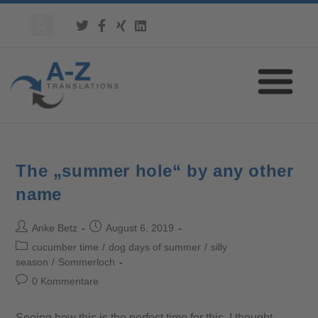
The „summer hole“ by any other
name
Anke Betz
August 6, 2019
cucumber time
/
dog days of summer
/
silly
season
/
Sommerloch
0 Kommentare
Seeing how this is the perfect time for this, I thought